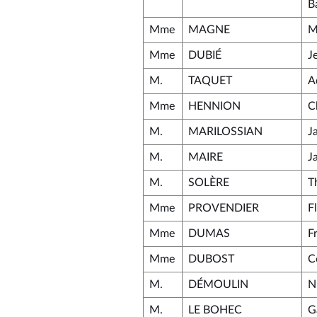
B
Mme
MAGNE
M
Mme
DUBIÉ
J
M.
TAQUET
A
Mme
HENNION
C
M.
MARILOSSIAN
J
M.
MAIRE
J
M.
SOLÈRE
T
Mme
PROVENDIER
F
Mme
DUMAS
F
Mme
DUBOST
C
M.
DÉMOULIN
N
M.
LE BOHEC
G