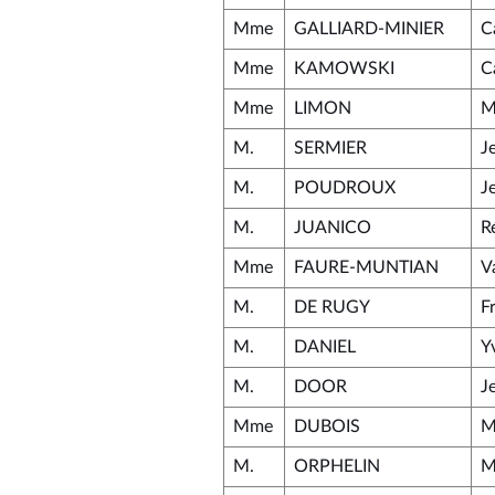
Mme
GALLIARD-MINIER
C
Mme
KAMOWSKI
C
Mme
LIMON
M
M.
SERMIER
J
M.
POUDROUX
J
M.
JUANICO
R
Mme
FAURE-MUNTIAN
V
M.
DE RUGY
F
M.
DANIEL
Y
M.
DOOR
J
Mme
DUBOIS
M
M.
ORPHELIN
M