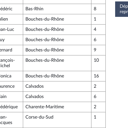
Dépu
rédéric
Bas-Rhin
8
rep
ulien
Bouches-du-Rhône
1
ean-Luc
Bouches-du-Rhône
4
uy
Bouches-du-Rhône
6
ernard
Bouches-du-Rhône
9
rançois-
Bouches-du-Rhône
10
ichel
onica
Bouches-du-Rhône
16
aurence
Calvados
2
lain
Calvados
6
rédérique
Charente-Maritime
2
ean-
Corse-du-Sud
1
acques