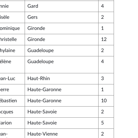
nnie
Gard
4
isèle
Gers
2
ominique
Gironde
1
ristelle
Gironde
12
hylaine
Guadeloupe
2
élène
Guadeloupe
4
ean-Luc
Haut-Rhin
3
ierre
Haute-Garonne
1
ébastien
Haute-Garonne
10
acques
Haute-Savoie
2
arion
Haute-Savoie
5
ean-
Haute-Vienne
2