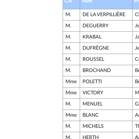
Civ.
Nom
P
M.
DE LA VERPILLIÈRE
C
M.
DEGUERRY
J
M.
KRABAL
J
M.
DUFRÈGNE
J
M.
ROUSSEL
C
M.
BROCHAND
B
Mme
POLETTI
B
Mme
VICTORY
M
M.
MENUEL
G
Mme
BLANC
A
M.
MICHELS
T
M.
HERTH
A