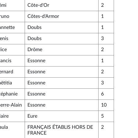
émi
Côte-d'Or
2
runo
Côtes-d'Armor
1
annette
Doubs
1
enis
Doubs
3
lice
Drôme
2
rancis
Essonne
1
ernard
Essonne
2
ëtitia
Essonne
3
téphanie
Essonne
6
ierre-Alain
Essonne
10
laire
Eure
5
aula
FRANÇAIS ÉTABLIS HORS DE
2
FRANCE