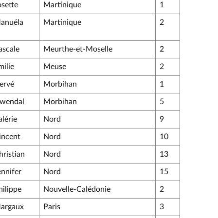
osette
Martinique
1
anuéla
Martinique
2
ascale
Meurthe-et-Moselle
2
milie
Meuse
2
ervé
Morbihan
1
wendal
Morbihan
5
alérie
Nord
9
incent
Nord
10
hristian
Nord
13
ennifer
Nord
15
hilippe
Nouvelle-Calédonie
2
argaux
Paris
3