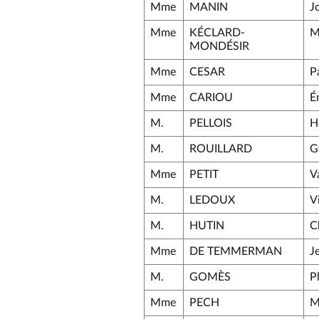
Mme
MANIN
J
Mme
KÉCLARD-
M
MONDÉSIR
Mme
CESAR
P
Mme
CARIOU
É
M.
PELLOIS
H
M.
ROUILLARD
G
Mme
PETIT
V
M.
LEDOUX
V
M.
HUTIN
C
Mme
DE TEMMERMAN
J
M.
GOMÈS
P
Mme
PECH
M