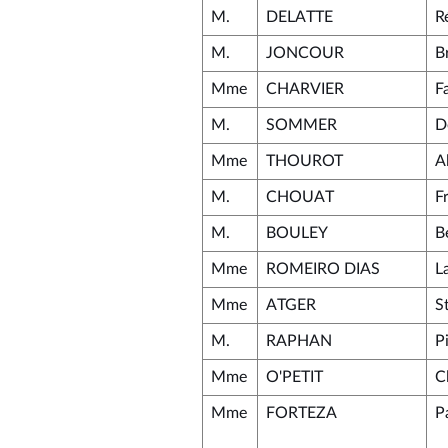
M.
DELATTE
R
M.
JONCOUR
B
Mme
CHARVIER
F
M.
SOMMER
D
Mme
THOUROT
A
M.
CHOUAT
F
M.
BOULEY
B
Mme
ROMEIRO DIAS
La
Mme
ATGER
S
M.
RAPHAN
P
Mme
O'PETIT
C
Mme
FORTEZA
P