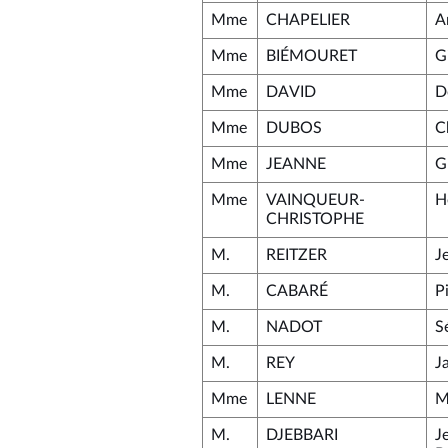
Mme
CHAPELIER
A
Mme
BIÉMOURET
G
Mme
DAVID
D
Mme
DUBOS
Ch
Mme
JEANNE
G
Mme
VAINQUEUR-
H
CHRISTOPHE
M.
REITZER
J
M.
CABARÉ
P
M.
NADOT
S
M.
REY
J
Mme
LENNE
M
M.
DJEBBARI
J