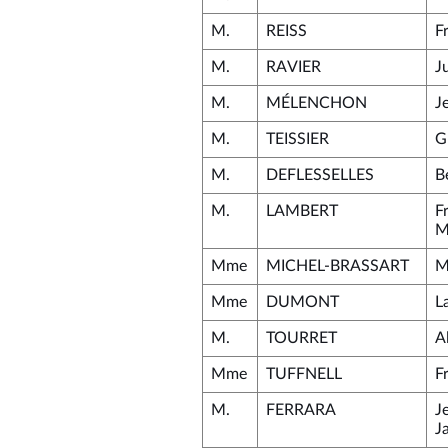
M.
REISS
F
M.
RAVIER
J
M.
MÉLENCHON
J
M.
TEISSIER
G
M.
DEFLESSELLES
B
M.
LAMBERT
F
M
Mme
MICHEL-BRASSART
M
Mme
DUMONT
L
M.
TOURRET
A
Mme
TUFFNELL
F
M.
FERRARA
J
J