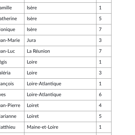
amille
Isère
1
atherine
Isère
5
onique
Isère
7
ean-Marie
Jura
3
ean-Luc
La Réunion
7
égis
Loire
1
aléria
Loire
3
rançois
Loire-Atlantique
1
ves
Loire-Atlantique
6
ean-Pierre
Loiret
4
arianne
Loiret
5
atthieu
Maine-et-Loire
1