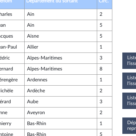
rénom
Département du sortant
Circ.
harles
Ain
2
ean
Ain
5
acques
Aisne
5
ean-Paul
Allier
1
List
édric
Alpes-Maritimes
3
l'is
ernard
Alpes-Maritimes
8
List
érengère
Ardennes
1
l'is
ichèle
Ardèche
2
List
érard
Aube
3
l'is
nne
Aveyron
2
Dépu
hierry
Bas-Rhin
1
rep
ntoine
Bas-Rhin
5