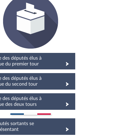
e des députés élus à
sue du premier tour
e des députés élus à
sue du second tour
e des députés élus à
sue des deux tours
tés sortants se
résentant