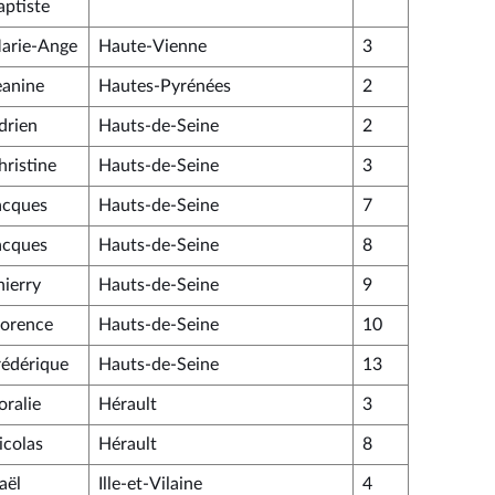
aptiste
arie-Ange
Haute-Vienne
3
eanine
Hautes-Pyrénées
2
drien
Hauts-de-Seine
2
hristine
Hauts-de-Seine
3
acques
Hauts-de-Seine
7
acques
Hauts-de-Seine
8
hierry
Hauts-de-Seine
9
lorence
Hauts-de-Seine
10
rédérique
Hauts-de-Seine
13
oralie
Hérault
3
icolas
Hérault
8
aël
Ille-et-Vilaine
4