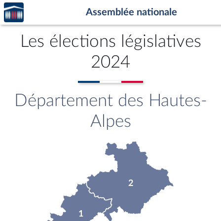
Accèder
Aller au contenu
Aller en bas de la page
Assemblée nationale
à la
page
d'accueil
Les élections législatives
2024
Département des Hautes-
Alpes
2
1