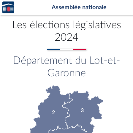
Accèder
Aller au contenu
Aller en bas de la page
Assemblée nationale
à la
page
d'accueil
Les élections législatives
2024
Département du Lot-et-
Garonne
3
2