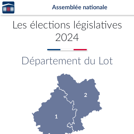
Accèder
Aller au contenu
Aller en bas de la page
Assemblée nationale
à la
page
d'accueil
Les élections législatives
2024
Département du Lot
2
1