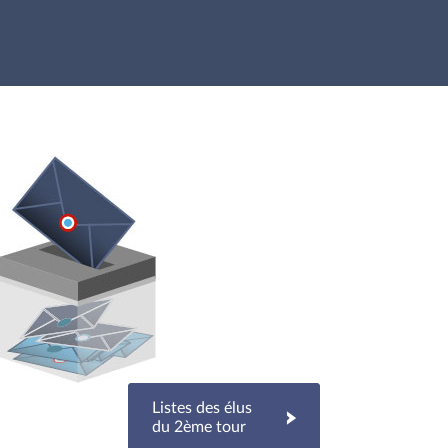
Listes des élus
du 2ème tour