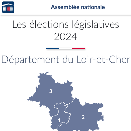
Accèder
Aller au contenu
Aller en bas de la page
Assemblée nationale
à la
page
d'accueil
Les élections législatives
2024
Département du Loir-et-Cher
3
2
1