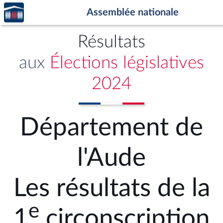
Accèder
Aller au contenu
Aller en bas de la page
Assemblée nationale
à la
page
d'accueil
Résultats
aux
Élections législatives
2024
Département de
l'Aude
Les résultats de la
e
1
circonscription