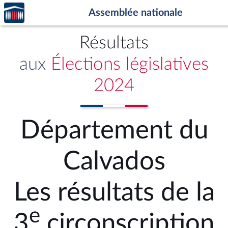
Accèder
Aller au contenu
Aller en bas de la page
Assemblée nationale
à la
page
d'accueil
Résultats
aux
Élections législatives
2024
Département du
Calvados
Les résultats de la
e
3
circonscription