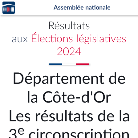
Accèder
Aller au contenu
Aller en bas de la page
Assemblée nationale
à la
page
d'accueil
Résultats
aux
Élections législatives
2024
Département de
la Côte-d'Or
Les résultats de la
e
3
circonscription