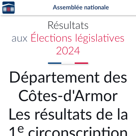
Accèder
Aller au contenu
Aller en bas de la page
Assemblée nationale
à la
page
d'accueil
Résultats
aux
Élections législatives
2024
Département des
Côtes-d'Armor
Les résultats de la
e
1
circonscription