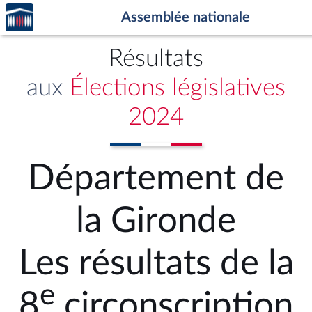
Accèder
Aller au contenu
Aller en bas de la page
Assemblée nationale
à la
page
d'accueil
Résultats
aux
Élections législatives
2024
Département de
la Gironde
Les résultats de la
e
8
circonscription