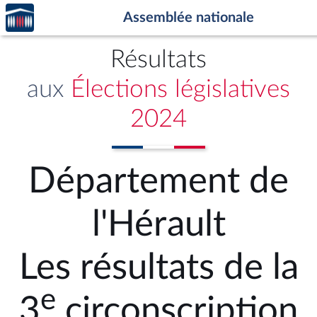
Accèder
Aller au contenu
Aller en bas de la page
Assemblée nationale
à la
page
d'accueil
Résultats
aux
Élections législatives
2024
Département de
l'Hérault
Les résultats de la
e
3
circonscription