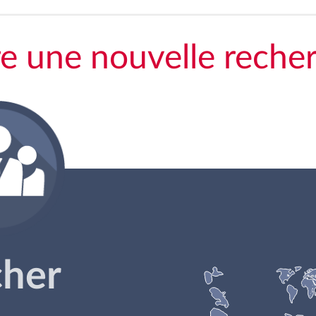
re une nouvelle reche
cher