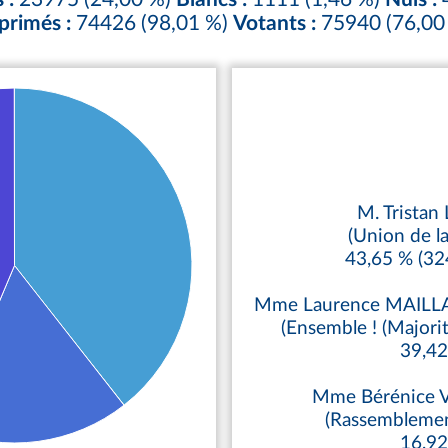
primés :
74426 (98,01 %)
Votants :
75940 (76,00
M. Tristan
(Union de l
43,65 % (32
Mme Laurence MAIL
(Ensemble ! (Majorit
39,4
Mme Bérénice
(Rassemblemen
16,9