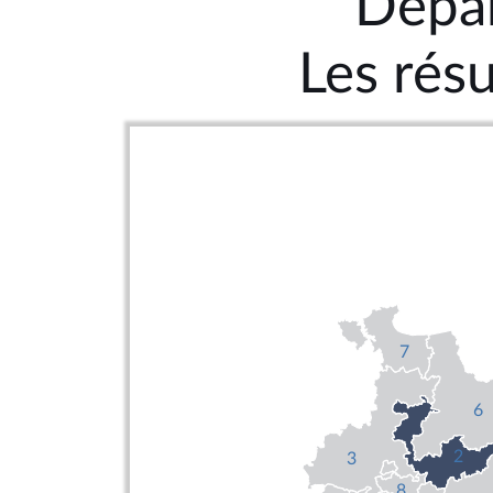
Dépar
Les résu
7
6
2
3
8