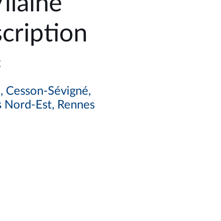
ilaine
cription
2
, Cesson-Sévigné,
s Nord-Est, Rennes