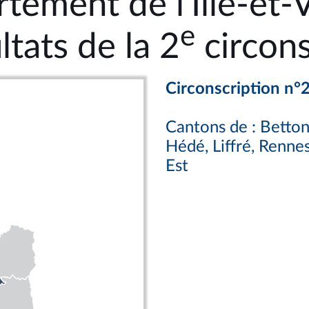
tement de l'Ille-et-V
e
ltats de la 2
circons
Circonscription n°
Cantons de : Betton
Hédé, Liffré, Renne
Est