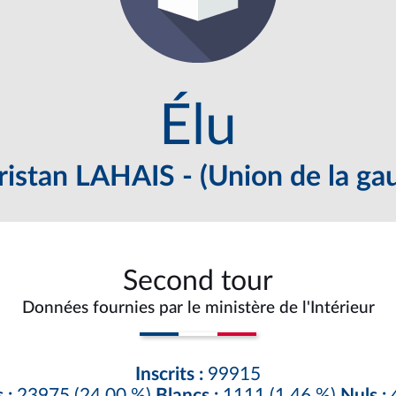
Élu
ristan LAHAIS - (Union de la ga
Second tour
Données fournies par le ministère de l'Intérieur
Inscrits :
99915
 :
23975 (24,00 %)
Blancs :
1111 (1,46 %)
Nuls :
4