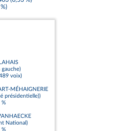
 %)
 LAHAIS
a gauche)
489 voix)
LART-MÉHAIGNERIE
é présidentielle))
2 %
 VANHAECKE
t National)
2 %