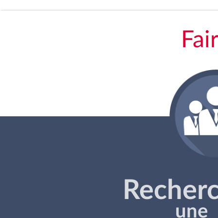
Fai
Recher
une