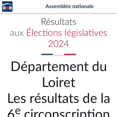
Accèder
Aller au contenu
Aller en bas de la page
Assemblée nationale
à la
page
d'accueil
Résultats
aux
Élections législatives
2024
Département du
Loiret
Les résultats de la
e
6
circonscription