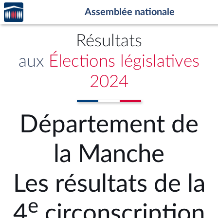
Accèder
Aller au contenu
Aller en bas de la page
Assemblée nationale
à la
page
d'accueil
Résultats
aux
Élections législatives
2024
Département de
la Manche
Les résultats de la
e
4
circonscription