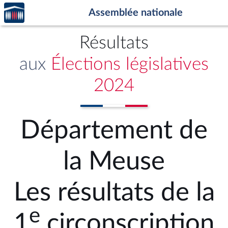
Accèder
Aller au contenu
Aller en bas de la page
Assemblée nationale
à la
page
d'accueil
Résultats
aux
Élections législatives
2024
Département de
la Meuse
Les résultats de la
e
1
circonscription