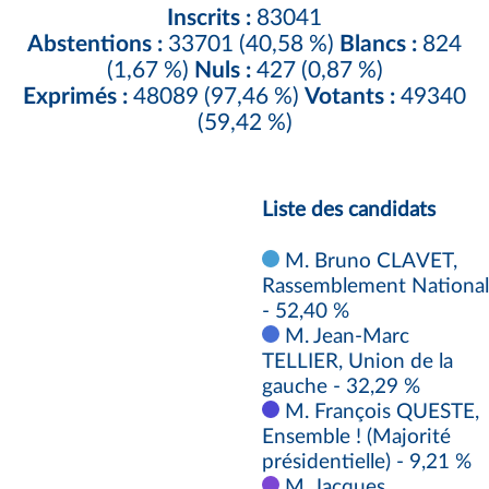
Inscrits :
83041
Abstentions :
33701 (40,58 %)
Blancs :
824
(1,67 %)
Nuls :
427 (0,87 %)
Exprimés :
48089 (97,46 %)
Votants :
49340
(59,42 %)
Liste des candidats
M. Bruno CLAVET,
Rassemblement National
- 52,40 %
M. Jean-Marc
TELLIER, Union de la
gauche - 32,29 %
M. François QUESTE,
Ensemble ! (Majorité
présidentielle) - 9,21 %
M. Jacques