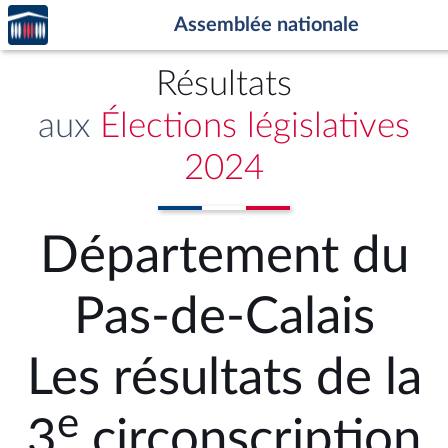
Accèder
Aller au contenu
Aller en bas de la page
Assemblée nationale
à la
page
d'accueil
Résultats
aux
Élections législatives
2024
Département du
Pas-de-Calais
Les résultats de la
e
3
circonscription