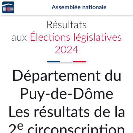
Accèder
Aller au contenu
Aller en bas de la page
Assemblée nationale
à la
page
d'accueil
Résultats
aux
Élections législatives
2024
Département du
Puy-de-Dôme
Les résultats de la
e
2
circonscription