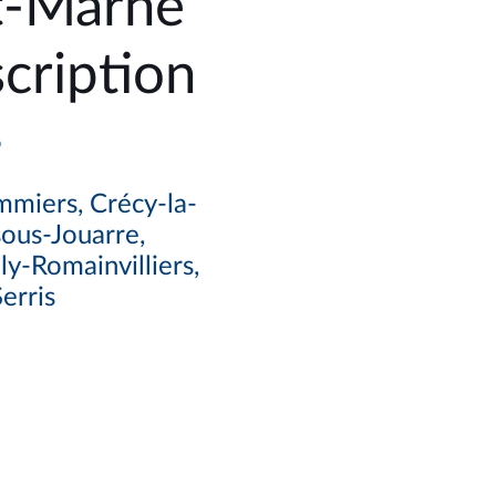
t-Marne
cription
5
mmiers, Crécy-la-
sous-Jouarre,
y-Romainvilliers,
erris