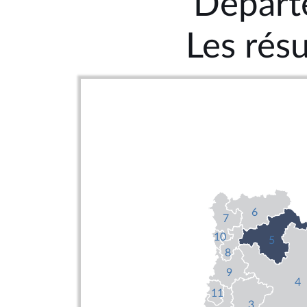
Départ
Les résu
6
7
10
5
8
9
4
11
3