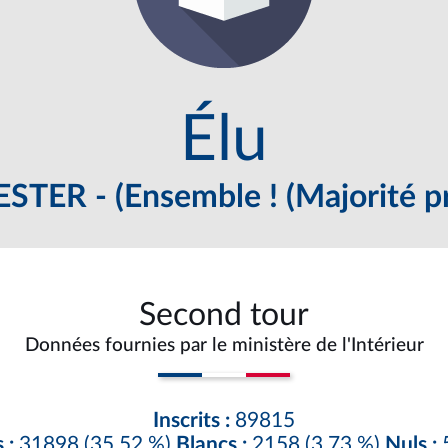
Élu
STER - (Ensemble ! (Majorité pr
Second tour
Données fournies par le ministère de l'Intérieur
Inscrits :
89815
 :
31898 (35,52 %)
Blancs :
2158 (3,73 %)
Nuls :
5