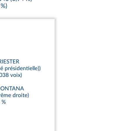
 %)
RIESTER
é présidentielle))
038 voix)
e FONTANA
rême droite)
0 %