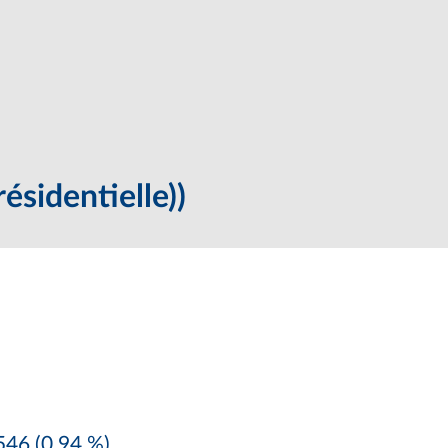
ésidentielle))
46 (0,94 %)