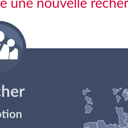
re une nouvelle reche
cher
ption