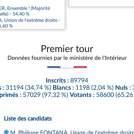
R, Ensemble ! (Majorité
elle) - 54,40 %
Union de l'extrême droite -
5,60 %
Premier tour
Données fournies par le ministère de l'Intérieur
Inscrits :
89794
 :
31194 (34,74 %)
Blancs :
1198 (2,04 %)
Nuls :
3
primés :
57029 (97,32 %)
Votants :
58600 (65,26
Liste des candidats
M. Philippe FONTANA, Union de l'extrême droite 