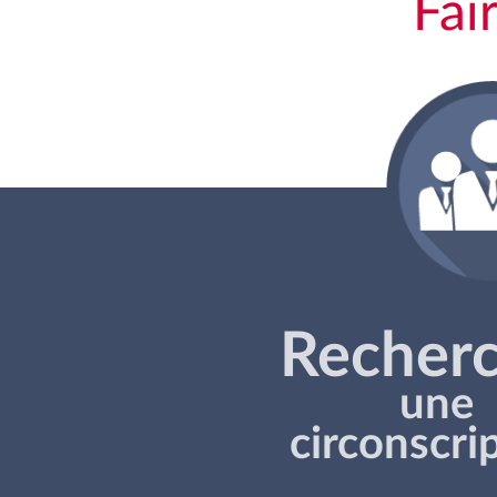
Fai
Recher
une
circonscri