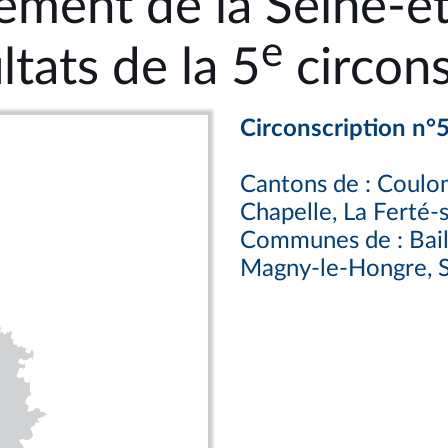
ement de la Seine-e
e
ltats de la 5
circons
Circonscription n°
Cantons de : Coulo
Chapelle, La Ferté-
Communes de : Baill
Magny-le-Hongre, S