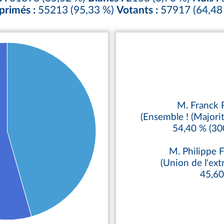
primés :
55213 (95,33 %)
Votants :
57917 (64,48
M. Franck 
(Ensemble ! (Majorit
54,40 % (30
M. Philipp
(Union de l'ext
45,6