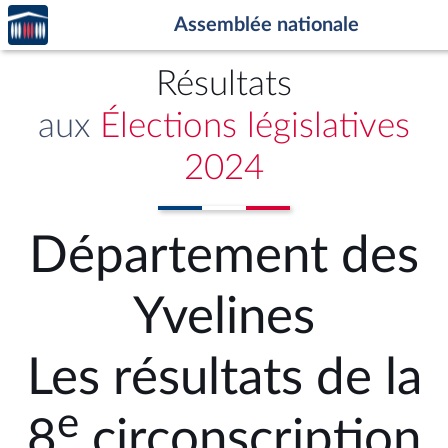
Accèder
Aller au contenu
Aller en bas de la page
Assemblée nationale
à la
page
d'accueil
Résultats
aux
Élections législatives
2024
Département des
Yvelines
Les résultats de la
e
8
circonscription