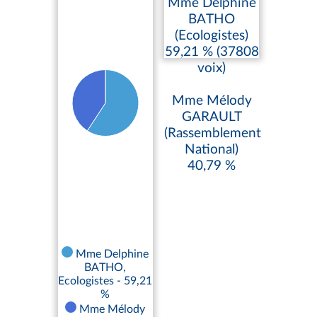
Mme Delphine
BATHO
(Ecologistes)
59,21 % (37808
voix)
Mme Mélody
GARAULT
(Rassemblement
National)
40,79 %
Mme Delphine
BATHO,
Ecologistes - 59,21
%
Mme Mélody