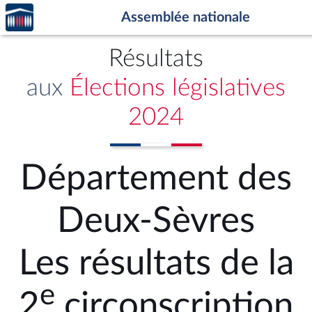
Accèder
Aller au contenu
Aller en bas de la page
Assemblée nationale
à la
page
d'accueil
Résultats
aux
Élections législatives
2024
Département des
Deux-Sèvres
Les résultats de la
e
2
circonscription