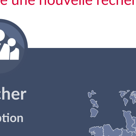
re une nouvelle reche
cher
ption