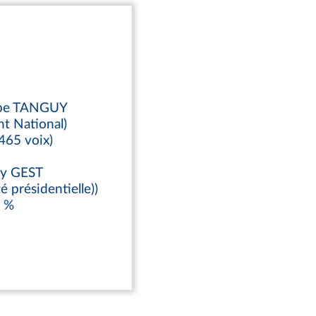
ippe TANGUY
t National)
465 voix)
ny GEST
é présidentielle))
2 %