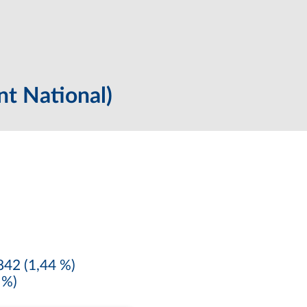
t National)
42 (1,44 %)
 %)