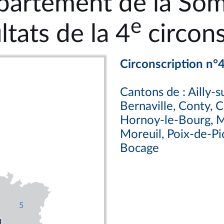
partement de la So
e
ltats de la 4
circons
Circonscription n°
Cantons de : Ailly-
Bernaville, Conty, C
Hornoy-le-Bourg, M
Moreuil, Poix-de-Pic
Bocage
5