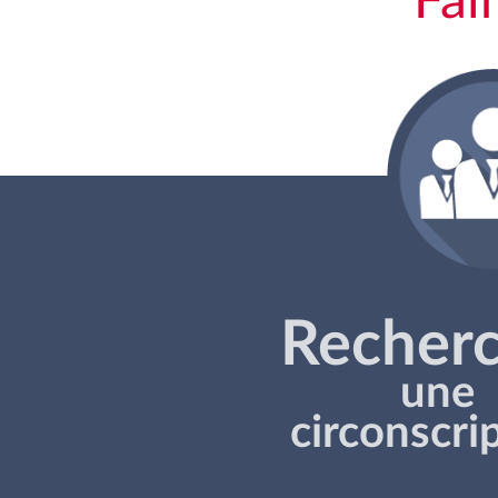
Fai
Recher
une
circonscri