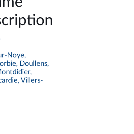
mme
cription
4
sur-Noye,
orbie, Doullens,
ontdidier,
ardie, Villers-