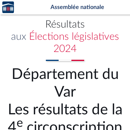
Accèder
Aller au contenu
Aller en bas de la page
Assemblée nationale
à la
page
d'accueil
Résultats
aux
Élections législatives
2024
Département du
Var
Les résultats de la
e
4
circonscription