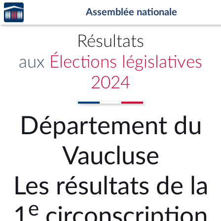
Accèder
Aller au contenu
Aller en bas de la page
Assemblée nationale
à la
page
d'accueil
Résultats
aux
Élections législatives
2024
Département du
Vaucluse
Les résultats de la
e
1
circonscription