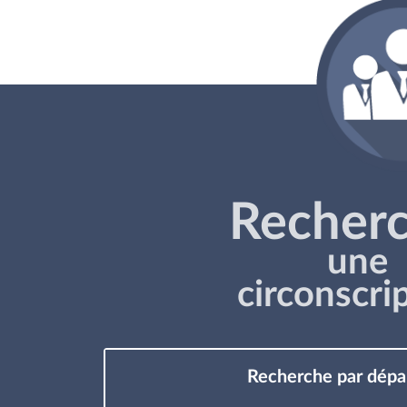
Recher
une
circonscri
Recherche par dép