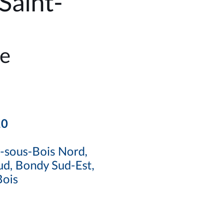
Saint-
e
10
y-sous-Bois Nord,
ud, Bondy Sud-Est,
Bois