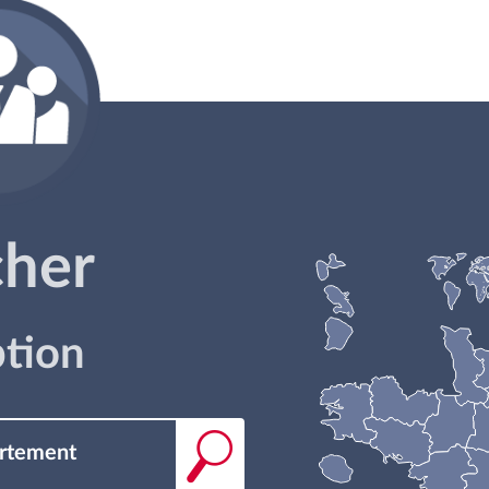
cher
ption
artement