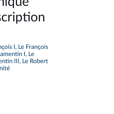
nique
cription
1
çois I, Le François
amentin I, Le
ntin III, Le Robert
inité