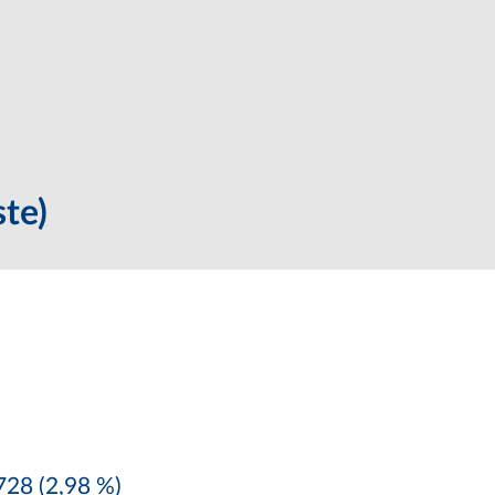
te)
28 (2,98 %)