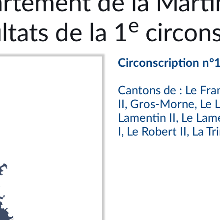
rtement de la Marti
e
ltats de la 1
circons
Circonscription n°
Cantons de : Le Fran
II, Gros-Morne, Le L
Lamentin II, Le Lame
I, Le Robert II, La Tr