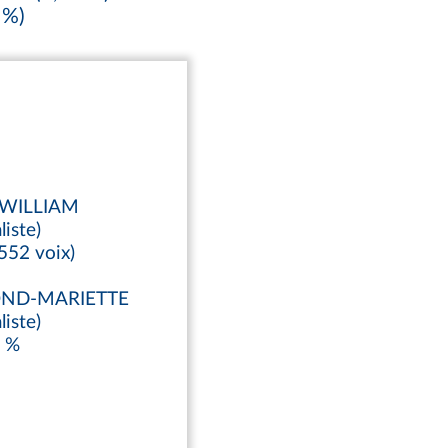
 %)
y WILLIAM
liste)
552 voix)
MOND-MARIETTE
liste)
3 %