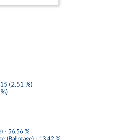
15 (2,51 %)
 %)
) - 56,56 %
 (Ballotage) - 13,42 %