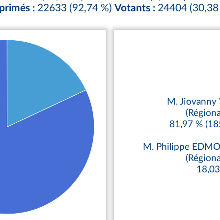
primés :
22633 (92,74 %)
Votants :
24404 (30,38
M. Jiovann
(Régiona
81,97 % (18
M. Philippe ED
(Régiona
18,0