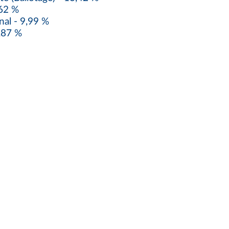
,62 %
l - 9,99 %
,87 %