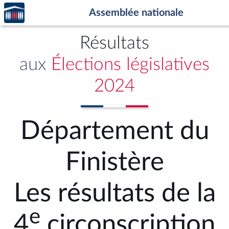
Accèder
Aller au contenu
Aller en bas de la page
Assemblée nationale
à la
page
d'accueil
Résultats
aux
Élections législatives
2024
Département du
Finistère
Les résultats de la
e
4
circonscription