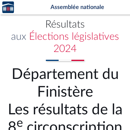
Accèder
Aller au contenu
Aller en bas de la page
Assemblée nationale
à la
page
d'accueil
Résultats
aux
Élections législatives
2024
Département du
Finistère
Les résultats de la
e
8
circonscription