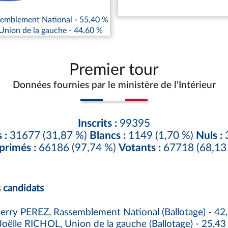
emblement National - 55,40 %
nion de la gauche - 44,60 %
Premier tour
Données fournies par le ministère de l'Intérieur
Inscrits :
99395
 :
31677 (31,87 %)
Blancs :
1149 (1,70 %)
Nuls :
3
primés :
66186 (97,74 %)
Votants :
67718 (68,13
s candidats
erry PEREZ, Rassemblement National (Ballotage) - 42
ëlle RICHOL, Union de la gauche (Ballotage) - 25,43