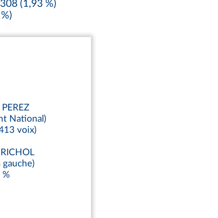
308 (1,93 %)
 %)
y PEREZ
t National)
413 voix)
e RICHOL
a gauche)
0 %