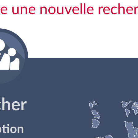
re une nouvelle reche
cher
ption