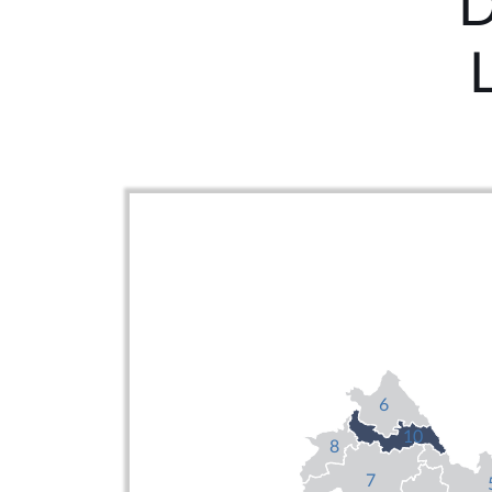
D
6
10
8
7