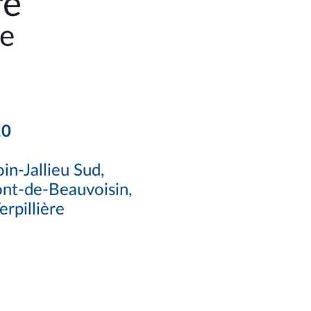
re
e
10
in-Jallieu Sud,
Pont-de-Beauvoisin,
erpillière