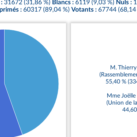
:
31672 (31,86 %)
Blancs :
6119 (9,03 %)
Nuls :
1
primés :
60317 (89,04 %)
Votants :
67744 (68,14
M. Thierr
(Rassemblemen
55,40 % (33
Mme Joëll
(Union de l
44,6