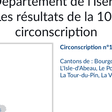
épartement de l'Isè
Les résultats de la 10
circonscription
Circonscription n°
Cantons de : Bourgo
L'Isle-d'Abeau, Le 
La Tour-du-Pin, La V
5