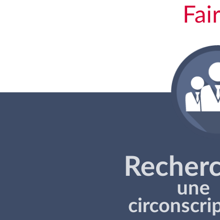
Fai
Recher
une
circonscri