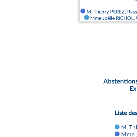
M. Thierry PEREZ, Rass
Mme Joëlle RICHOL, U
Abstentions
Ex
Liste de
M. Thi
Mme Jo