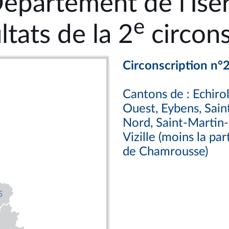
épartement de l'Isè
e
ltats de la 2
circons
Circonscription n°
Cantons de : Echirol
Ouest, Eybens, Sain
Nord, Saint-Martin-
Vizille (moins la p
de Chamrousse)
5