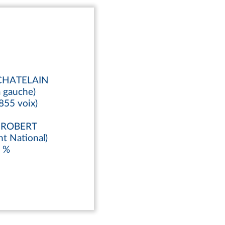
 CHATELAIN
a gauche)
855 voix)
d ROBERT
t National)
3 %