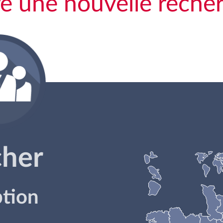
re une nouvelle reche
cher
ption