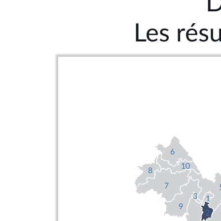
D
Les résu
6
10
8
7
3
1
9
2