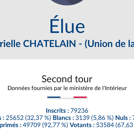
Élue
ielle CHATELAIN - (Union de la
Second tour
Données fournies par le ministère de l'Intérieur
Inscrits :
79236
 :
25652 (32,37 %)
Blancs :
3139 (5,86 %)
Nuls :
7
primés :
49709 (92,77 %)
Votants :
53584 (67,63