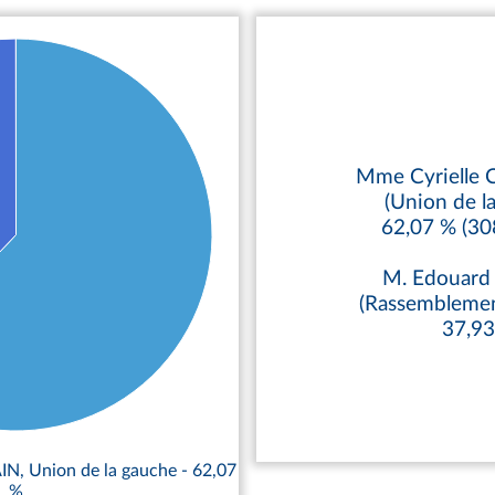
Mme Cyrielle
(Union de l
62,07 % (30
M. Edouar
(Rassemblemen
37,9
, Union de la gauche - 62,07
%