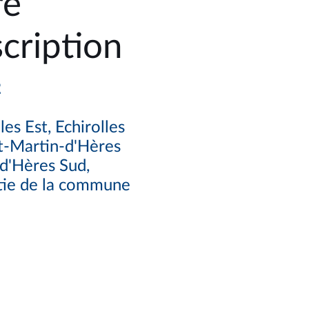
re
cription
2
les Est, Echirolles
t-Martin-d'Hères
d'Hères Sud,
artie de la commune