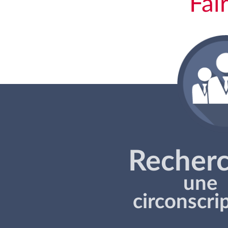
Fai
Recher
une
circonscri