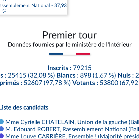
ssemblement National - 37,93
%
Premier tour
Données fournies par le ministère de l'Intérieur
Inscrits :
79215
s :
25415 (32,08 %)
Blancs :
898 (1,67 %)
Nuls :
2
primés :
52607 (97,78 %)
Votants :
53800 (67,92
Liste des candidats
Mme Cyrielle CHATELAIN, Union de la gauche (Ball
M. Edouard ROBERT, Rassemblement National (Ball
Mme Louve CARRIÈRE, Ensemble ! (Majorité président