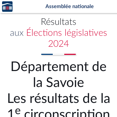
Accèder
Aller au contenu
Aller en bas de la page
Assemblée nationale
à la
page
d'accueil
Résultats
aux
Élections législatives
2024
Département de
la Savoie
Les résultats de la
e
1
circonscription