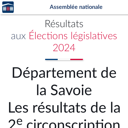
Accèder
Aller au contenu
Aller en bas de la page
Assemblée nationale
à la
page
d'accueil
Résultats
aux
Élections législatives
2024
Département de
la Savoie
Les résultats de la
e
2
circonscription